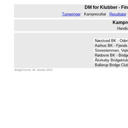
DM for Klubber - Fin
Turneringer
Kampresultat
Resultater
Kampres
Handi
Næstved BK - Ode
Aarhus BK - Fjend
Storeslemmen, Vejle
Rødovre BK - Bridg
Åkirkeby Bridgeklu
Ballerup Bridge Clu
BridgeCentral, 28. oktober 2013