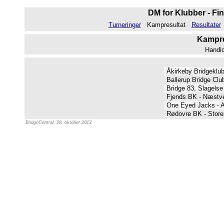
DM for Klubber - Fin
Turneringer
Kampresultat
Resultater
Kampres
Handi
Åkirkeby Bridgeklu
Ballerup Bridge Clu
Bridge 83, Slagelse
Fjends BK - Næst
One Eyed Jacks - 
Rødovre BK - Store
BridgeCentral, 28. oktober 2013