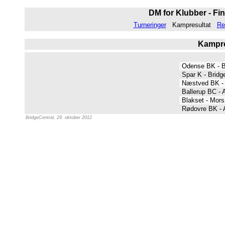
DM for Klubber - Fin
Turneringer
Kampresultat
Re
Kampres
Odense BK - 
Spar K - Bridg
Næstved BK -
Ballerup BC - 
Blakset - Mor
Rødovre BK - 
BridgeCentral, 29. oktober 2012