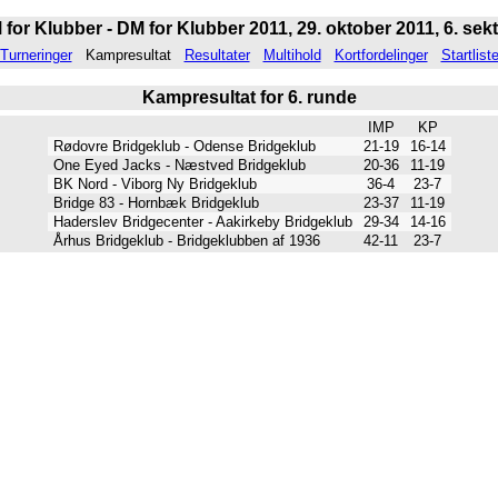
for Klubber - DM for Klubber 2011, 29. oktober 2011, 6. sek
Turneringer
Kampresultat
Resultater
Multihold
Kortfordelinger
Startlist
Kampresultat for 6. runde
IMP
KP
Rødovre Bridgeklub - Odense Bridgeklub
21-19
16-14
One Eyed Jacks - Næstved Bridgeklub
20-36
11-19
BK Nord - Viborg Ny Bridgeklub
36-4
23-7
Bridge 83 - Hornbæk Bridgeklub
23-37
11-19
Haderslev Bridgecenter - Aakirkeby Bridgeklub
29-34
14-16
Århus Bridgeklub - Bridgeklubben af 1936
42-11
23-7