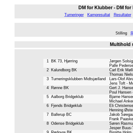
DM for Klubber - DM for 
Turneringer
Kampresultat
Resultater
Stilling
R
Multihold 
1
BK 73, Hjørring
Jørgen Solsig
Palle Pederse
2
Kalundborg BK
Carl Erik Møl
Thomas Nielse
3
Turneringsklubben Midtsjælland
Lars-Olof Abr
Jens Toft - M
4
Rønne BK
Gert J. Hanse
Poul Hansen 
5
Aalborg Bridgeklub
Bjarne Hansen
Michael Anker
6
Fjends Bridgeklub
Eli Christense
Henning Øster
7
Ballerup BC
Jakob Søegaa
Frank Paaskes
8
Odense Bridgeklub
Søren Rasmus
Jesper Buus-
9
Rødovre BK
Birgitte Holm