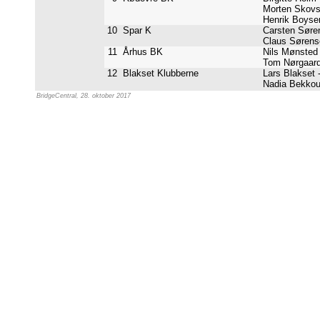
Morten Skovs
Henrik Boyse
10
Spar K
Carsten Søre
Claus Sørens
11
Århus BK
Nils Mønsted
Tom Nørgaard
12
Blakset Klubberne
Lars Blakset 
Nadia Bekkou
BridgeCentral, 28. oktober 2017