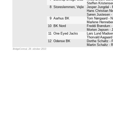
Steffen Kristense
8
Storeslemmen, Vejle
Jesper Jungdal -
Hans Christian Ni
Søren Justesen 
9
Aarhus BK
Tom Nørgaard - N
Marlene Henneber
10
BK Nord
Freddi Brøndum -
Morten Jepsen -
11
One Eyed Jacks
Lars Lund Madsen
Thorvald Aagaard
12
Odense BK
Dorthe Schaltz - 
Martin Schaltz -
BridgeCentral, 28. oktober 2013