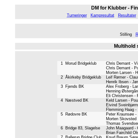
DM for Klubber - Fin
Turneringer
Kampresultat
Resultater
Stilling
R
Multihold 
1
Morud Bridgeklub
Chris Demant - Vi
Chris Demant - P
Morten Larsen - 
2
Åkirkeby Bridgeklub
Leif Rømer - Cla
Henrik Ibsen - J
3
Fjends BK
Alex Froberg - L
Henning Østergår
Eli Christensen - 
4
Næstved BK
Keld Larsen - Po
Eivind Sveinbjørn
Flemming Haag - 
5
Rødovre BK
Peter Kraunsøe -
Morten Skovsted E
Thomas Svendsen
6
Bridge 83, Slagelse
John Maagaard -
Brian Fairchild O
7
Ballerup Bridge Club
Knud Breum Søren