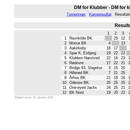
DM for Klubber - DM for k
Turneringer
Kampresultat
Resultat
Resulta
1
2
3
1
Ravnkilde BK.
25
12
2
Morsø BK
4
13
3
Aakirkeby
18
17
4
Spar K, Esbjerg
19
22
22
5
Klubben Næstved
22
16
23
6
Rødovre
17
22
21
7
Bridge 83, Slagelse
3
15
20
8
Hillerød BK
7
21
25
9
Århus BK
21
18
16
10
Odense BK.
25
25
25
11
One-eyed Jacks
24
25
21
12
BK Nord
19
20
22
BridgeCentral, 31. oktober 2010