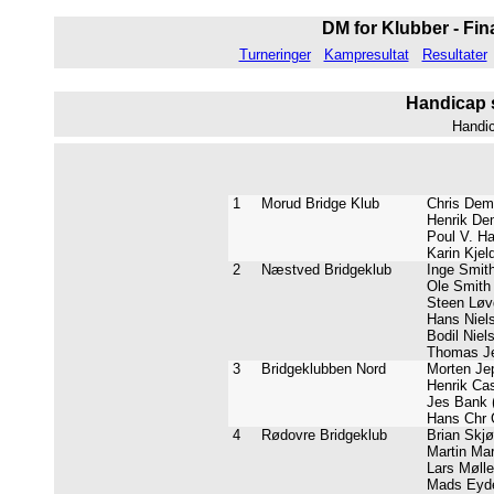
DM for Klubber - Fina
Turneringer
Kampresultat
Resultater
Handicap 
Handi
1
Morud Bridge Klub
Chris Dema
Henrik Dem
Poul V. Ha
Karin Kjel
2
Næstved Bridgeklub
Inge Smith
Ole Smith 
Steen Løvg
Hans Niels
Bodil Niels
Thomas Je
3
Bridgeklubben Nord
Morten Jep
Henrik Cas
Jes Bank (
Hans Chr G
4
Rødovre Bridgeklub
Brian Skjø
Martin Mar
Lars Mølle
Mads Eyde