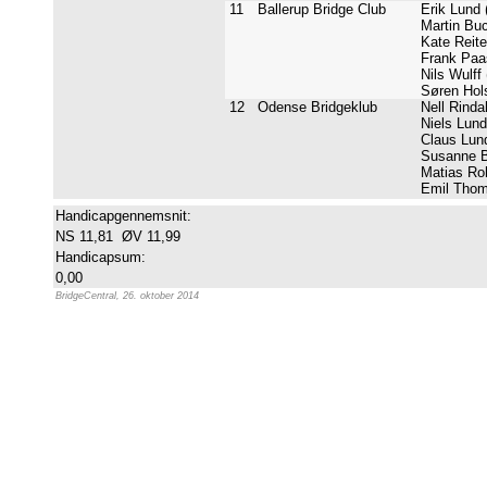
11
Ballerup Bridge Club
Erik Lund 
Martin Buc
Kate Reite
Frank Paas
Nils Wulff 
Søren Hols
12
Odense Bridgeklub
Nell Rindah
Niels Lund
Claus Lund
Susanne B
Matias Roh
Emil Thom
Handicapgennemsnit:
NS 11,81 ØV 11,99
Handicapsum:
0,00
BridgeCentral, 26. oktober 2014