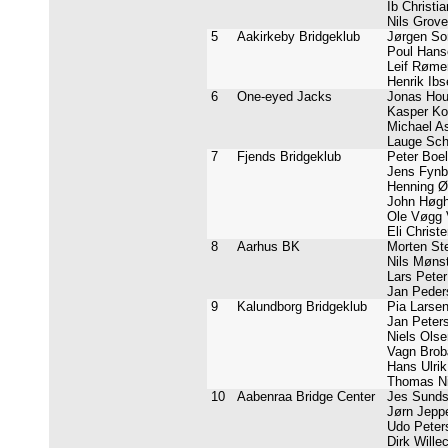
Ib Christia
Nils Grove
5
Aakirkeby Bridgeklub
Jørgen Son
Poul Hanse
Leif Rømer
Henrik Ibs
6
One-eyed Jacks
Jonas Houm
Kasper Ko
Michael As
Lauge Schä
7
Fjends Bridgeklub
Peter Boel 
Jens Fynbo
Henning Øs
John Høgh
Ole Vøgg V
Eli Christe
8
Aarhus BK
Morten Ste
Nils Mønst
Lars Peter
Jan Peders
9
Kalundborg Bridgeklub
Pia Larsen
Jan Peters
Niels Olse
Vagn Brob
Hans Ulrik
Thomas Nie
10
Aabenraa Bridge Center
Jes Sundst
Jørn Jeppe
Udo Peters
Dirk Willec