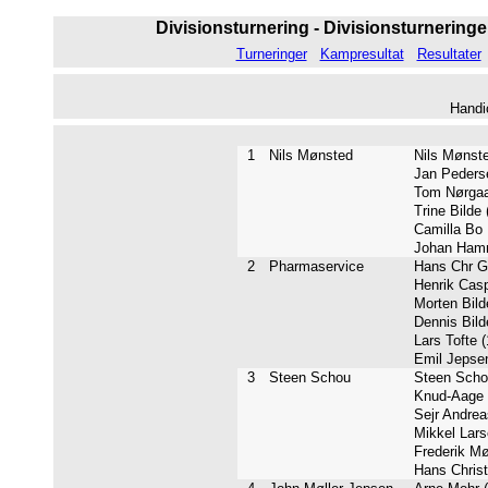
Divisionsturnering - Divisionsturneringen
Turneringer
Kampresultat
Resultater
Handi
1
Nils Mønsted
Nils Mønste
Jan Pederse
Tom Nørgaar
Trine Bilde 
Camilla Bo K
Johan Hamm
2
Pharmaservice
Hans Chr Gr
Henrik Casp
Morten Bilde
Dennis Bilde
Lars Tofte (
Emil Jepsen
3
Steen Schou
Steen Schou
Knud-Aage 
Sejr Andrea
Mikkel Lars
Frederik Mø
Hans Christi