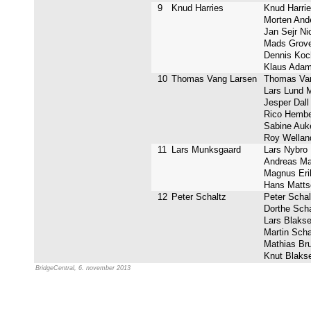
9
Knud Harries
Knud Harrie
Morten Ande
Jan Sejr Nic
Mads Grove
Dennis Koch
Klaus Adam
10
Thomas Vang Larsen
Thomas Van
Lars Lund M
Jesper Dall 
Rico Hember
Sabine Auke
Roy Welland
11
Lars Munksgaard
Lars Nybro 
Andreas Mar
Magnus Erik
Hans Mattso
12
Peter Schaltz
Peter Schalt
Dorthe Schal
Lars Blakset
Martin Schal
Mathias Bru
Knut Blakse
BridgeCentral, 6. november 2013