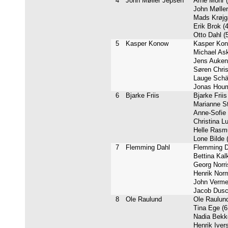
4
John Møller Jepsen
Arne Mohr (
John Møller
Mads Krøjga
Erik Brok (4
Otto Dahl (5
5
Kasper Konow
Kasper Kon
Michael Ask
Jens Auken 
Søren Chris
Lauge Schäf
Jonas Houmø
6
Bjarke Friis
Bjarke Friis
Marianne St
Anne-Sofie 
Christina L
Helle Rasmu
Lone Bilde (
7
Flemming Dahl
Flemming Da
Bettina Kalk
Georg Norris
Henrik Norm
John Vermeh
Jacob Dusc
8
Ole Raulund
Ole Raulund
Tina Ege (6
Nadia Bekko
Henrik Ivers