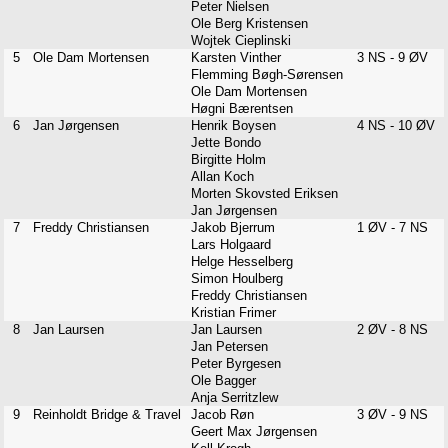
Peter Nielsen
Ole Berg Kristensen
Wojtek Cieplinski
5
Ole Dam Mortensen
Karsten Vinther
3 NS - 9 ØV
Flemming Bøgh-Sørensen
Ole Dam Mortensen
Høgni Bærentsen
6
Jan Jørgensen
Henrik Boysen
4 NS - 10 ØV
Jette Bondo
Birgitte Holm
Allan Koch
Morten Skovsted Eriksen
Jan Jørgensen
7
Freddy Christiansen
Jakob Bjerrum
1 ØV - 7 NS
Lars Holgaard
Helge Hesselberg
Simon Houlberg
Freddy Christiansen
Kristian Frimer
8
Jan Laursen
Jan Laursen
2 ØV - 8 NS
Jan Petersen
Peter Byrgesen
Ole Bagger
Anja Serritzlew
9
Reinholdt Bridge & Travel
Jacob Røn
3 ØV - 9 NS
Geert Max Jørgensen