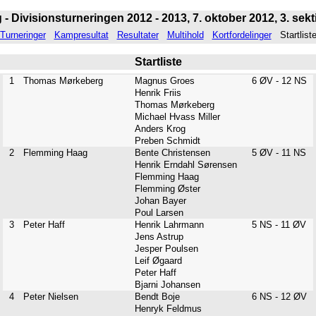
 - Divisionsturneringen 2012 - 2013, 7. oktober 2012, 3. sekti
Turneringer
Kampresultat
Resultater
Multihold
Kortfordelinger
Startlist
Startliste
1
Thomas Mørkeberg
Magnus Groes
6 ØV - 12 NS
Henrik Friis
Thomas Mørkeberg
Michael Hvass Miller
Anders Krog
Preben Schmidt
2
Flemming Haag
Bente Christensen
5 ØV - 11 NS
Henrik Erndahl Sørensen
Flemming Haag
Flemming Øster
Johan Bayer
Poul Larsen
3
Peter Haff
Henrik Lahrmann
5 NS - 11 ØV
Jens Astrup
Jesper Poulsen
Leif Øgaard
Peter Haff
Bjarni Johansen
4
Peter Nielsen
Bendt Boje
6 NS - 12 ØV
Henryk Feldmus