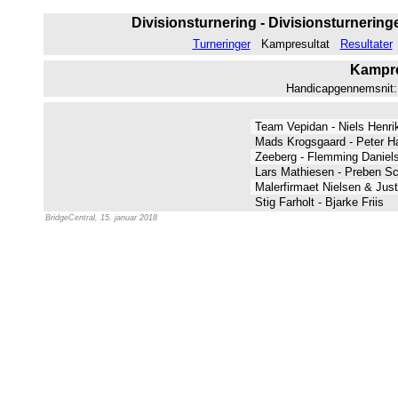
Divisionsturnering - Divisionsturneringe
Turneringer
Kampresultat
Resultater
Kampres
Handicapgennemsnit: 7
Team Vepidan - Niels Henr
Mads Krogsgaard - Peter 
Zeeberg - Flemming Daniel
Lars Mathiesen - Preben S
Malerfirmaet Nielsen & Jus
Stig Farholt - Bjarke Friis
BridgeCentral, 15. januar 2018