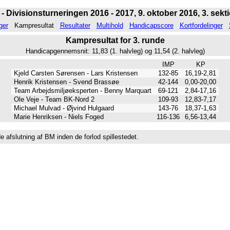
- Divisionsturneringen 2016 - 2017, 9. oktober 2016, 3. sekti
ger
Kampresultat
Resultater
Multihold
Handicapscore
Kortfordelinger
Kampresultat for 3. runde
Handicapgennemsnit: 11,83 (1. halvleg) og 11,54 (2. halvleg)
IMP
KP
Kjeld Carsten Sørensen - Lars Kristensen
132-85
16,19-2,81
Henrik Kristensen - Svend Brassøe
42-144
0,00-20,00
Team Arbejdsmiljøeksperten - Benny Marquart
69-121
2,84-17,16
Ole Veje - Team BK-Nord 2
109-93
12,83-7,17
Michael Mulvad - Øjvind Hulgaard
143-76
18,37-1,63
Marie Henriksen - Niels Foged
116-136
6,56-13,44
 afslutning af BM inden de forlod spillestedet.