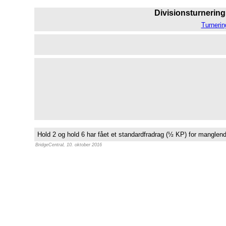
Divisionsturnering 
Turnerin
Hold 2 og hold 6 har fået et standardfradrag (½ KP) for manglende
BridgeCentral, 10. oktober 2016