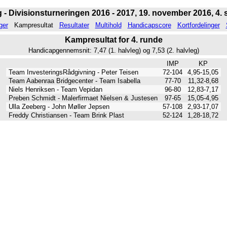
 - Divisionsturneringen 2016 - 2017, 19. november 2016, 4. s
ger
Kampresultat
Resultater
Multihold
Handicapscore
Kortfordelinger
Kampresultat for 4. runde
Handicapgennemsnit: 7,47 (1. halvleg) og 7,53 (2. halvleg)
IMP
KP
Team InvesteringsRådgivning - Peter Teisen
72-104
4,95-15,05
Team Aabenraa Bridgecenter - Team Isabella
77-70
11,32-8,68
Niels Henriksen - Team Vepidan
96-80
12,83-7,17
Preben Schmidt - Malerfirmaet Nielsen & Justesen
97-65
15,05-4,95
Ulla Zeeberg - John Møller Jepsen
57-108
2,93-17,07
Freddy Christiansen - Team Brink Plast
52-124
1,28-18,72