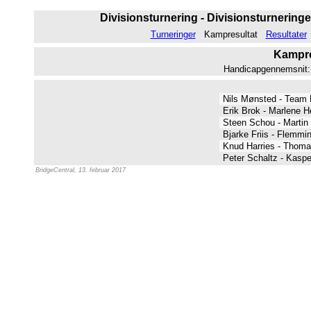
Divisionsturnering - Divisionsturneringen
Turneringer
Kampresultat
Resultater
Kampres
Handicapgennemsnit: 4
Nils Mønsted - Team
Erik Brok - Marlene 
Steen Schou - Martin
Bjarke Friis - Flemmi
Knud Harries - Thom
Peter Schaltz - Kasp
BridgeCentral, 13. februar 2017