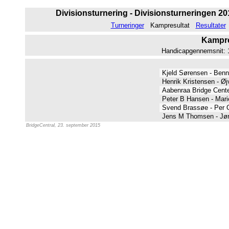
Divisionsturnering - Divisionsturneringen 201
Turneringer
Kampresultat
Resultater
Kampres
Handicapgennemsnit: 11
Kjeld Sørensen - Ben
Henrik Kristensen - Ø
Aabenraa Bridge Cent
Peter B Hansen - Mar
Svend Brassøe - Per
Jens M Thomsen - Jør
BridgeCentral, 23. september 2015