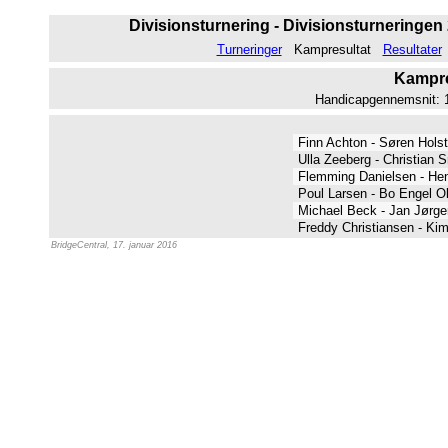
Divisionsturnering - Divisionsturneringen 2
Turneringer
Kampresultat
Resultater
Kampres
Handicapgennemsnit: 12
Finn Achton - Søren Hols
Ulla Zeeberg - Christian
Flemming Danielsen - Hen
Poul Larsen - Bo Engel 
Michael Beck - Jan Jørg
Freddy Christiansen - Ki
BridgeCentral, 17. januar 2016