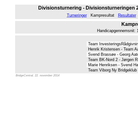
Divisionsturnering - Divisionsturneringen 20
Turneringer
Kampresultat
Resultater
Kampres
Handicapgennemsnit: 14
Team InvesteringsRådgivni
Henrik Kristensen - Team A
Svend Brassøe - Georg Aa
Team BK-Nord 2 - Jørgen 
Marie Henriksen - Svend H
Team Viborg Ny Bridgeklub 
BridgeCentral, 22. november 2014