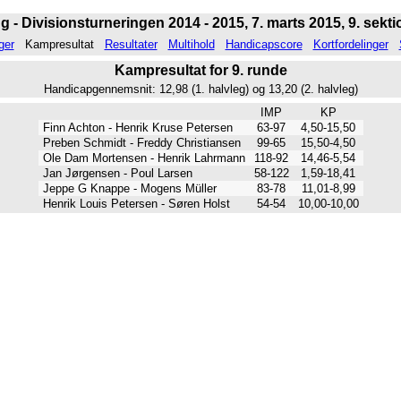
g - Divisionsturneringen 2014 - 2015, 7. marts 2015, 9. sektio
ger
Kampresultat
Resultater
Multihold
Handicapscore
Kortfordelinger
Kampresultat for 9. runde
Handicapgennemsnit: 12,98 (1. halvleg) og 13,20 (2. halvleg)
IMP
KP
Finn Achton - Henrik Kruse Petersen
63-97
4,50-15,50
Preben Schmidt - Freddy Christiansen
99-65
15,50-4,50
Ole Dam Mortensen - Henrik Lahrmann
118-92
14,46-5,54
Jan Jørgensen - Poul Larsen
58-122
1,59-18,41
Jeppe G Knappe - Mogens Müller
83-78
11,01-8,99
Henrik Louis Petersen - Søren Holst
54-54
10,00-10,00