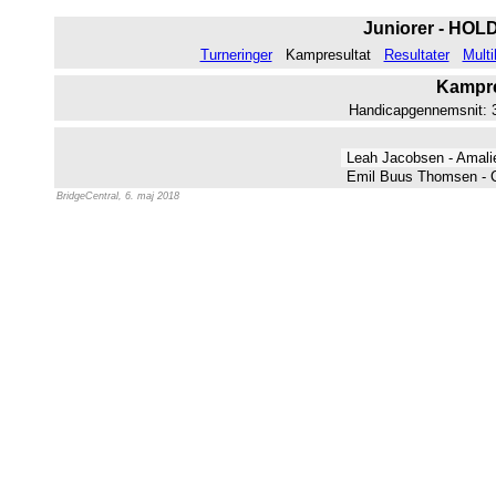
Juniorer - HOLD
Turneringer
Kampresultat
Resultater
Multi
Kampres
Handicapgennemsnit: 30
Leah Jacobsen - Amal
Emil Buus Thomsen - C
BridgeCentral, 6. maj 2018