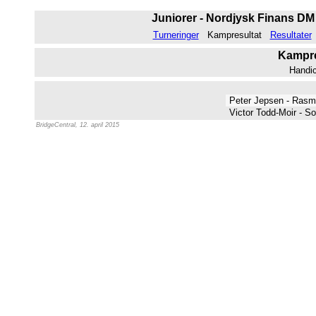
Juniorer - Nordjysk Finans DM ju
Turneringer
Kampresultat
Resultater
Kampres
Handi
Peter Jepsen - Ras
Victor Todd-Moir - S
BridgeCentral, 12. april 2015