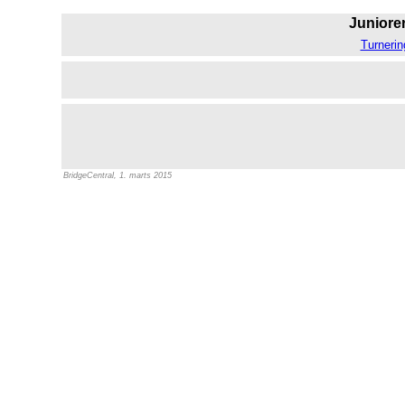
Juniorer
Turnerin
BridgeCentral, 1. marts 2015