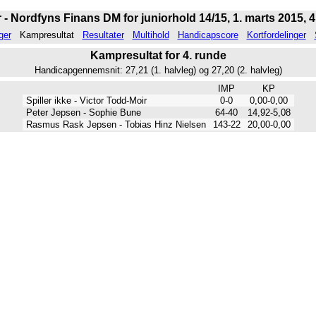
 - Nordfyns Finans DM for juniorhold 14/15, 1. marts 2015, 4
ger
Kampresultat
Resultater
Multihold
Handicapscore
Kortfordelinger
Kampresultat for 4. runde
Handicapgennemsnit: 27,21 (1. halvleg) og 27,20 (2. halvleg)
IMP
KP
Spiller ikke - Victor Todd-Moir
0-0
0,00-0,00
Peter Jepsen - Sophie Bune
64-40
14,92-5,08
Rasmus Rask Jepsen - Tobias Hinz Nielsen
143-22
20,00-0,00