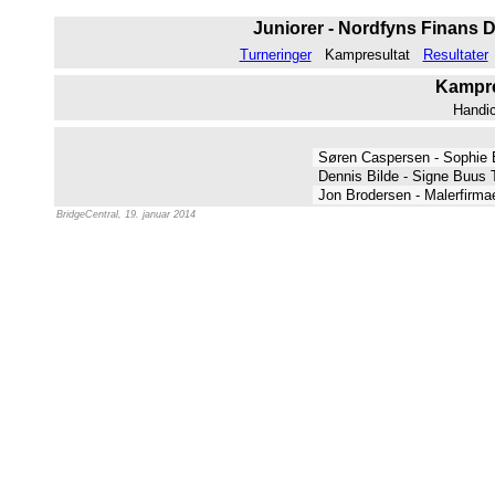
Juniorer - Nordfyns Finans D
Turneringer
Kampresultat
Resultater
Kampres
Handi
Søren Caspersen - Sophie
Dennis Bilde - Signe Buu
Jon Brodersen - Malerfirma
BridgeCentral, 19. januar 2014