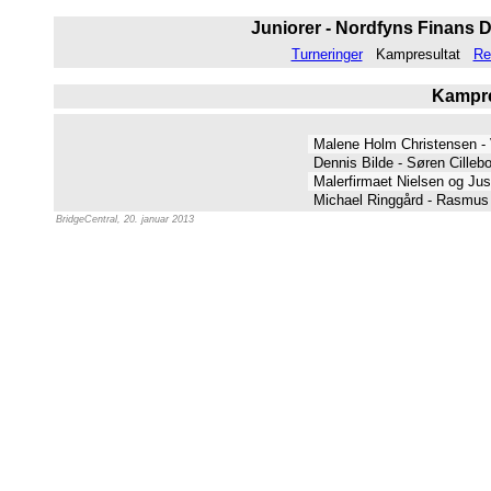
Juniorer - Nordfyns Finans D
Turneringer
Kampresultat
Re
Kampres
Malene Holm Christensen - 
Dennis Bilde - Søren Cilleb
Malerfirmaet Nielsen og J
Michael Ringgård - Rasmus
BridgeCentral, 20. januar 2013