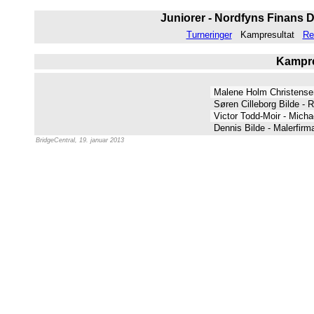
Juniorer - Nordfyns Finans D
Turneringer
Kampresultat
Re
Kampres
Malene Holm Christense
Søren Cilleborg Bilde -
Victor Todd-Moir - Mich
Dennis Bilde - Malerfirm
BridgeCentral, 19. januar 2013