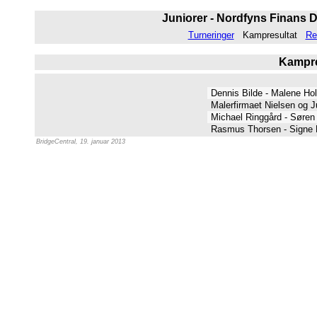
Juniorer - Nordfyns Finans D
Turneringer
Kampresultat
Re
Kampres
Dennis Bilde - Malene Ho
Malerfirmaet Nielsen og J
Michael Ringgård - Søren 
Rasmus Thorsen - Signe
BridgeCentral, 19. januar 2013